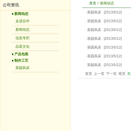
首页
> 新闻动态
公司资讯
· 茶园风采 [2013/5/12]
新闻动态
走进合作
· 茶园风采 [2013/5/12]
新闻动态
· 茶园风采 [2013/5/12]
信息专栏
· 茶园风采 [2013/5/12]
品茗文化
· 茶园风采 [2013/5/12]
产品包装
· 茶园风采 [2013/5/12]
制作工艺
· 茶园风采 [2013/5/12]
茶园风采
首页
上一页
下一页
尾页
页